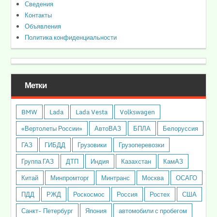
Сведения
Контакты
Объявления
Политика конфиденциальности
Метки
BMW
Lada
Lada Vesta
Volkswagen
«Вертолеты России»
АвтоВАЗ
БПЛА
Белоруссия
ГАЗ
ГИБДД
Грузовики
Грузоперевозки
Группа ГАЗ
ДТП
Индия
Казахстан
КамАЗ
Китай
Минпромторг
Минтранс
Москва
ОСАГО
ПДД
РЖД
Роскосмос
Россия
Ростех
США
Санкт- Петербург
Япония
автомобили с пробегом