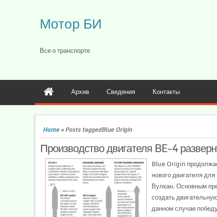
Мотор БИ
Все о транспорте
Архив
Сведения
Контакты
Home
»
Posts taggedBlue Origin
Производство двигателя BE-4 разверн
Blue Origin продолжа
нового двигателя дл
Вулкан. Основным пре
создать двигательную
данном случае победу