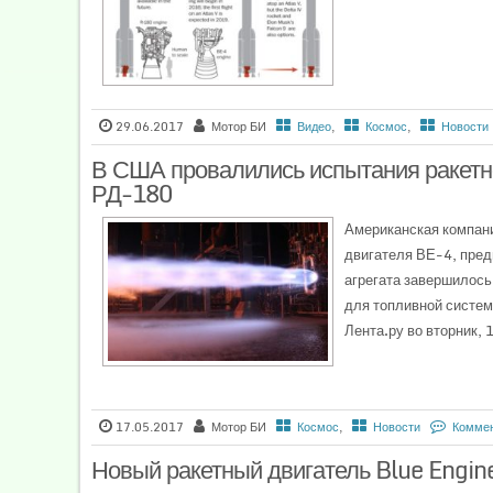
29.06.2017
Мотор БИ
Видео
,
Космос
,
Новости
В США провалились испытания ракетно
РД-180
Американская компани
двигателя ВЕ-4, пред
агрегата завершилось
для топливной систем
Лента.ру во вторник, 
17.05.2017
Мотор БИ
Космос
,
Новости
Коммен
Новый ракетный двигатель Blue Engin