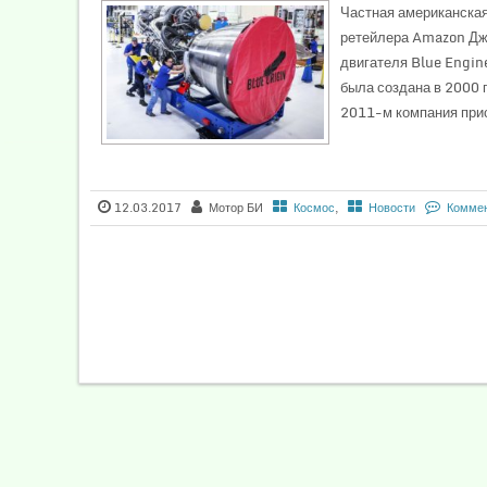
Частная американская
ретейлера Amazon Дже
двигателя Blue Engin
была создана в 2000 
2011-м компания прис
12.03.2017
Мотор БИ
Космос
,
Новости
Коммен