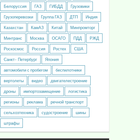
Белоруссия
ГАЗ
ГИБДД
Грузовики
Грузоперевозки
Группа ГАЗ
ДТП
Индия
Казахстан
КамАЗ
Китай
Минпромторг
Минтранс
Москва
ОСАГО
ПДД
РЖД
Роскосмос
Россия
Ростех
США
Санкт- Петербург
Япония
автомобили с пробегом
беспилотники
вертолеты
видео
двигателестроение
дроны
импортозамещение
логистика
регионы
реклама
речной транспорт
сельхозтехника
судостроение
шины
штрафы