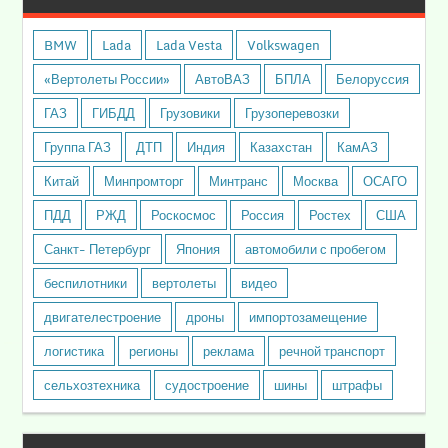
BMW
Lada
Lada Vesta
Volkswagen
«Вертолеты России»
АвтоВАЗ
БПЛА
Белоруссия
ГАЗ
ГИБДД
Грузовики
Грузоперевозки
Группа ГАЗ
ДТП
Индия
Казахстан
КамАЗ
Китай
Минпромторг
Минтранс
Москва
ОСАГО
ПДД
РЖД
Роскосмос
Россия
Ростех
США
Санкт- Петербург
Япония
автомобили с пробегом
беспилотники
вертолеты
видео
двигателестроение
дроны
импортозамещение
логистика
регионы
реклама
речной транспорт
сельхозтехника
судостроение
шины
штрафы