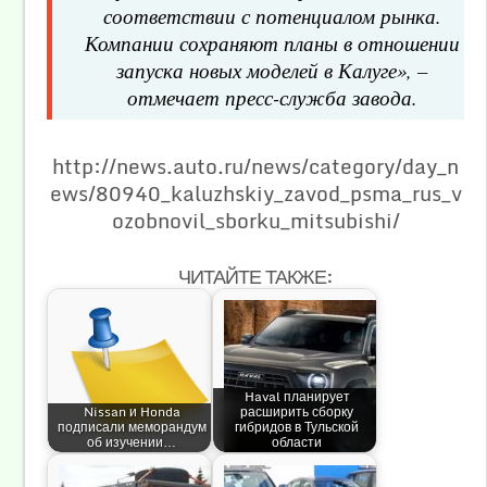
соответствии с потенциалом рынка.
Компании сохраняют планы в отношении
запуска новых моделей в Калуге», –
отмечает пресс-служба завода.
http://news.auto.ru/news/category/day_n
ews/80940_kaluzhskiy_zavod_psma_rus_v
ozobnovil_sborku_mitsubishi/
ЧИТАЙТЕ ТАКЖЕ:
Haval планирует
Nissan и Honda
расширить сборку
подписали меморандум
гибридов в Тульской
об изучении…
области