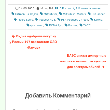
14.05.2015
Мотор БИ
В России
Комментариев нет
Citroеn C4 Седан
,
Mitsubishi
,
Mitsubishi Motors
,
Outlander
,
Pajero Sport
,
Peugeot 408
,
PSA Peugeot Citroen
,
Калуга
,
кроссовер
,
ПСМА Рус
,
Россия
,
ТАСС
Индия одобрила покупку
у России 197 вертолетов ОАО
«Камов»
ЕАЭС снизит импортные
пошлины на комплектующие
для электромобилей
Добавить Комментарий