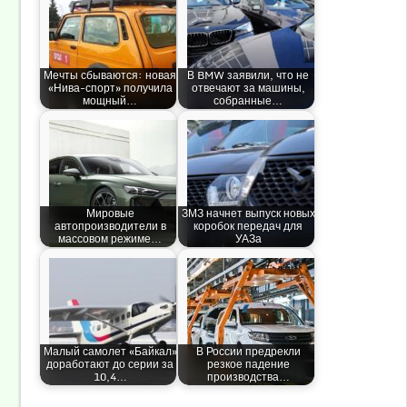
Мечты сбываются: новая
В BMW заявили, что не
«Нива-спорт» получила
отвечают за машины,
мощный…
собранные…
Мировые
ЗМЗ начнет выпуск новых
автопроизводители в
коробок передач для
массовом режиме…
УАЗа
Малый самолет «Байкал»
В России предрекли
доработают до серии за
резкое падение
10,4…
производства…