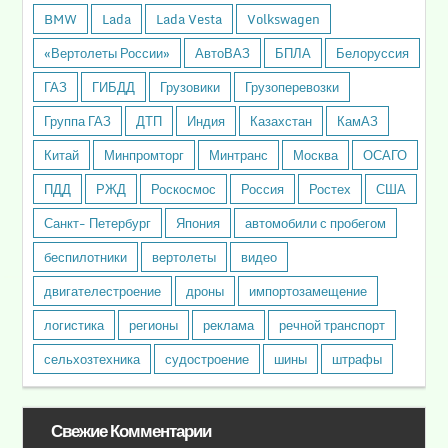
BMW
Lada
Lada Vesta
Volkswagen
«Вертолеты России»
АвтоВАЗ
БПЛА
Белоруссия
ГАЗ
ГИБДД
Грузовики
Грузоперевозки
Группа ГАЗ
ДТП
Индия
Казахстан
КамАЗ
Китай
Минпромторг
Минтранс
Москва
ОСАГО
ПДД
РЖД
Роскосмос
Россия
Ростех
США
Санкт- Петербург
Япония
автомобили с пробегом
беспилотники
вертолеты
видео
двигателестроение
дроны
импортозамещение
логистика
регионы
реклама
речной транспорт
сельхозтехника
судостроение
шины
штрафы
Свежие Комментарии