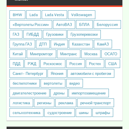
BMW
Lada
Lada Vesta
Volkswagen
«Вертолеты России»
АвтоВАЗ
БПЛА
Белоруссия
ГАЗ
ГИБДД
Грузовики
Грузоперевозки
Группа ГАЗ
ДТП
Индия
Казахстан
КамАЗ
Китай
Минпромторг
Минтранс
Москва
ОСАГО
ПДД
РЖД
Роскосмос
Россия
Ростех
США
Санкт- Петербург
Япония
автомобили с пробегом
беспилотники
вертолеты
видео
двигателестроение
дроны
импортозамещение
логистика
регионы
реклама
речной транспорт
сельхозтехника
судостроение
шины
штрафы