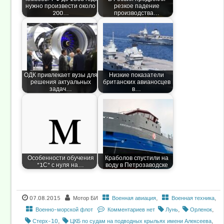
нужно произвести около
резкое падение
200…
производства…
ОДК привлекает вузы для
Низкие показатели
решения актуальных
британских авианосцев
задач…
в…
Особенности обучения
Краболов спустили на
"1С" с нуля на…
воду в Петрозаводске
07.08.2015
Мотор БИ
Военная авиация
,
Военная техника
,
Военно-морской флот
Комментариев нет
Лунь
,
Орленок
,
Стерх-10
,
ЦКБ по судам на подводных крыльях имени Алексеева
,