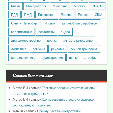
Китай
Минпромторг
Минтранс
Москва
ОСАГО
ПДД
РЖД
Роскосмос
Россия
Ростех
США
Санкт- Петербург
Япония
автомобили с пробегом
беспилотники
вертолеты
видео
двигателестроение
дроны
импортозамещение
логистика
регионы
реклама
речной транспорт
сельхозтехника
судостроение
шины
штрафы
Свежие Комментарии
Мотор БИ
к записи
Торговые роботы: что это и как они
помогают в трейдинге?
Мотор БИ
к записи
Как перевозить в рефрижераторах
охлаждённую продукцию
Админ
к записи
Преимущества и недостатки