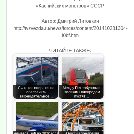
«Каспийских монстров» СССР.
Автор: Дмитрий Литовкин
http://tvzvezda.ru/news/forces/content/201410281304-
l0bf.htm
ЧИТАЙТЕ ТАКЖЕ:
СФ готов оперативно
Между Петербургом и
обеспечить
Великим Новгородом
законодательное…
пустят…
Чемезов: РФ до 2030 года
В России предрекли