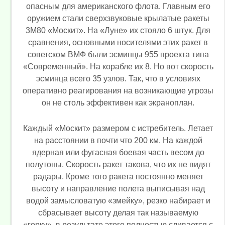
опасным для американского флота. Главным его
оружием стали сверхзвуковые крылатые ракеты
3М80 «Москит». На «Луне» их стояло 6 штук. Для
сравнения, основными носителями этих ракет в
советском ВМФ были эсминцы 955 проекта типа
«Современный». На корабле их 8. Но вот скорость
эсминца всего 35 узлов. Так, что в условиях
оперативно реагирования на возникающие угрозы
он не столь эффективен как экраноплан.
Каждый «Москит» размером с истребитель. Летает
на расстоянии в почти что 200 км. На каждой
ядерная или фугасная боевая часть весом до
полутоны. Скорость ракет такова, что их не видят
радары. Кроме того ракета постоянно меняет
высоту и направление полета выписывая над
водой замысловатую «змейку», резко набирает и
сбрасывает высоту делая так называемую
«горку», в результате этого полностью сливается с