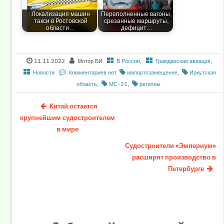
Локализация машин
Переполненные вагоны,
такси в Ростовской
срезанные маршруты,
области…
дефицит…
11.11.2022
Мотор БИ
В России
,
Гражданская авиация
,
Новости
Комментариев нет
импортозамещение
,
Иркутская
область
,
МС-21
,
регионы
Китай остается
крупнейшим судостроителем
в мире
Судостроители «Эмпериум»
расширят производство в
Петербурге