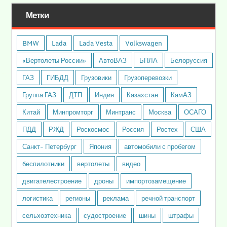
Метки
BMW
Lada
Lada Vesta
Volkswagen
«Вертолеты России»
АвтоВАЗ
БПЛА
Белоруссия
ГАЗ
ГИБДД
Грузовики
Грузоперевозки
Группа ГАЗ
ДТП
Индия
Казахстан
КамАЗ
Китай
Минпромторг
Минтранс
Москва
ОСАГО
ПДД
РЖД
Роскосмос
Россия
Ростех
США
Санкт- Петербург
Япония
автомобили с пробегом
беспилотники
вертолеты
видео
двигателестроение
дроны
импортозамещение
логистика
регионы
реклама
речной транспорт
сельхозтехника
судостроение
шины
штрафы