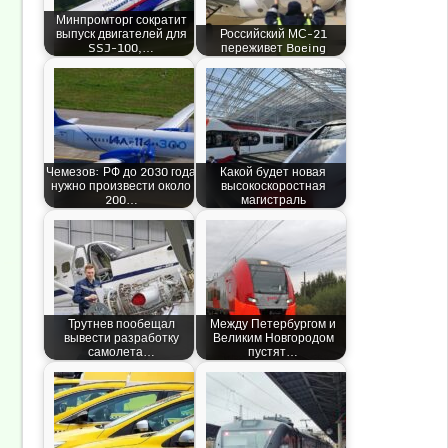
Минпромторг сократит
выпуск двигателей для
Российский МС-21
SSJ-100,…
переживет Boeing
Чемезов: РФ до 2030 года
Какой будет новая
нужно произвести около
высокоскоростная
200…
магистраль
Трутнев пообещал
Между Петербургом и
вывести разработку
Великим Новгородом
самолета…
пустят…