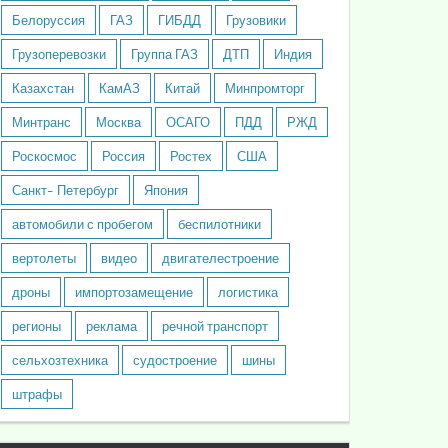
Белоруссия
ГАЗ
ГИБДД
Грузовики
Грузоперевозки
Группа ГАЗ
ДТП
Индия
Казахстан
КамАЗ
Китай
Минпромторг
Минтранс
Москва
ОСАГО
ПДД
РЖД
Роскосмос
Россия
Ростех
США
Санкт- Петербург
Япония
автомобили с пробегом
беспилотники
вертолеты
видео
двигателестроение
дроны
импортозамещение
логистика
регионы
реклама
речной транспорт
сельхозтехника
судостроение
шины
штрафы