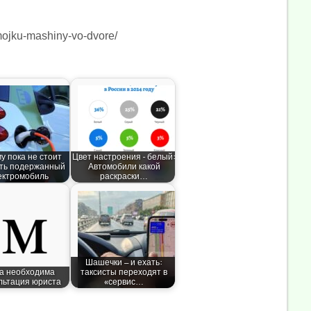
-mojku-mashiny-vo-dvore/
у пока не стоит
Цвет настроения – белый:
ть подержанный
Автомобили какой
ектромобиль
раскраски…
Шашечки — и ехать:
да необходима
таксисты переходят в
льтация юриста
«сервис…