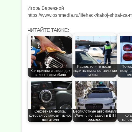
Игорь Бережной
https://www.osnmedia.ru/lifehack/kakoj-shtraf-za
ЧИТАЙТЕ ТАКЖЕ:
Раскрыто, что грозит
Почем
Как привести в порядок
водителям за оставление
покупа
салон автомобиля
места…
эл
Секретная кнопка,
Беспилотные автомобили
которая остановит износ
Waymo попадают в ДТП
Ког
двигателя
гораздо…
консу