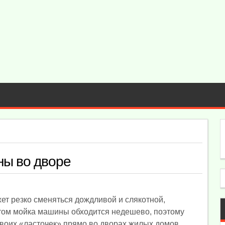
ны во дворе
ет резко сменяться дождливой и слякотной,
этом мойка машины обходится недешево, поэтому
воих «ласточек» прямо во дворах жилых домов.