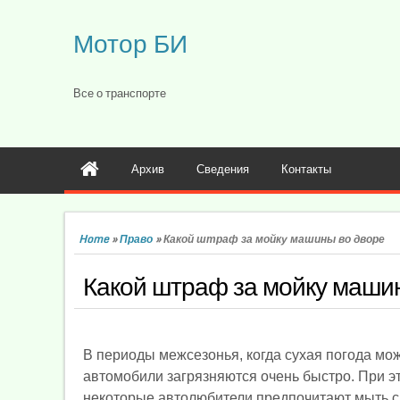
Мотор БИ
Все о транспорте
Архив
Сведения
Контакты
Home
»
Право
»
Какой штраф за мойку машины во дворе
Какой штраф за мойку маши
В периоды межсезонья, когда сухая погода мож
автомобили загрязняются очень быстро. При 
некоторые автолюбители предпочитают мыть с