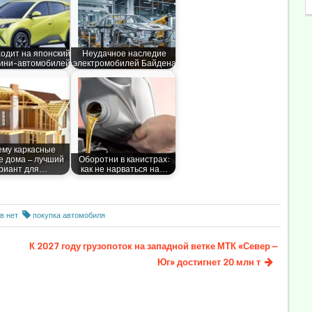
одит на японский
Неудачное наследие
ини-автомобилей
электромобилей Байдена
ему каркасные
е дома — лучший
Оборотни в канистрах:
риант для…
как не нарваться на…
в нет
покупка автомобиля
К 2027 году грузопоток на западной ветке МТК «Север —
Юг» достигнет 20 млн т