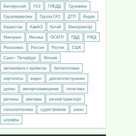
Белоруссия
ГАЗ
ГИБДД
Грузовики
Грузоперевозки
Группа ГАЗ
ДТП
Индия
Казахстан
КамАЗ
Китай
Минпромторг
Минтранс
Москва
ОСАГО
ПДД
РЖД
Роскосмос
Россия
Ростех
США
Санкт- Петербург
Япония
автомобили с пробегом
беспилотники
вертолеты
видео
двигателестроение
дроны
импортозамещение
логистика
регионы
реклама
речной транспорт
сельхозтехника
судостроение
шины
штрафы