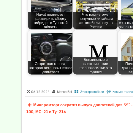
Haval планирует
Что нам негоже:
расширить сборку
ненужные китайцам
гибридов в Тульской
автомобили везут в
BYD вых
области
Россию
рынок м
Бензиновые и
Секретная кнопка,
электрические
Поч
которая остановит износ
газонокосилки: что
дачны
двигателя
лучше?
ва
06.12.2024
Мотор БИ
Электромобили
Комментарие
Минпромторг сократит выпуск двигателей для SSJ-
100, МС-21 и Ту-214