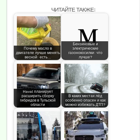
ЧИТАЙТЕ ТАКЖЕ:
Бензиновые и
Почему масло в
электрические
двигателе лучше менять
газонокосилки: что
весной: есть…
лучше?
Haval планирует
расширить сборку
В каких местах лёд
гибридов в Тульской
особенно опасен и как
области
можно избежать ДТП?