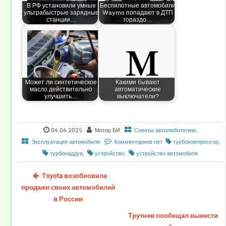
В РФ установили умные
Беспилотные автомобили
ультрабыстрые зарядные
Waymo попадают в ДТП
станции…
гораздо…
Может ли синтетическое
Какими бывают
масло действительно
автоматические
улучшить…
выключатели?
04.06.2025
Мотор БИ
Советы автолюбителям
,
Эксплуатация автомобиля
Комментариев нет
турбокомпрессор
,
турбонаддув
,
устройство
,
устройство автомобиля
Toyota возобновила
продажи своих автомобилей
в России
Трутнев пообещал вывести