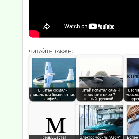
ЧИТАЙТЕ ТАКЖЕ:
В Китае создали
Китай испытал самый
Беспи
уникальный беспилотник-
тяжелый в мире 7-
москов
амфибию
тонный грузовой…
курс
Преимущества
Электромобиль "Атом"
Более