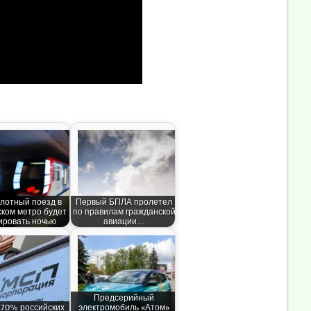
лотный поезд в
Первый БПЛА пролетел
ском метро будет
по правилам гражданской
ировать ночью
авиации…
Предсерийный
 70% российских
электромобиль «Атом»