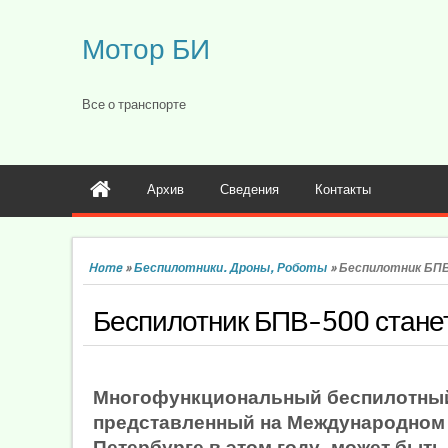
Мотор БИ
Все о транспорте
Архив
Сведения
Контакты
Home
»
Беспилотники. Дроны, Роботы
»
Беспилотник БП
Беспилотник БПВ-500 стане
Многофункциональный беспилотный
представленный на Международном 
Петербурге в этом году, может быть