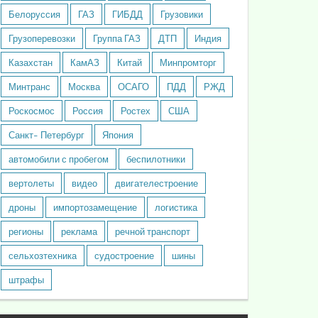
Белоруссия
ГАЗ
ГИБДД
Грузовики
Грузоперевозки
Группа ГАЗ
ДТП
Индия
Казахстан
КамАЗ
Китай
Минпромторг
Минтранс
Москва
ОСАГО
ПДД
РЖД
Роскосмос
Россия
Ростех
США
Санкт- Петербург
Япония
автомобили с пробегом
беспилотники
вертолеты
видео
двигателестроение
дроны
импортозамещение
логистика
регионы
реклама
речной транспорт
сельхозтехника
судостроение
шины
штрафы