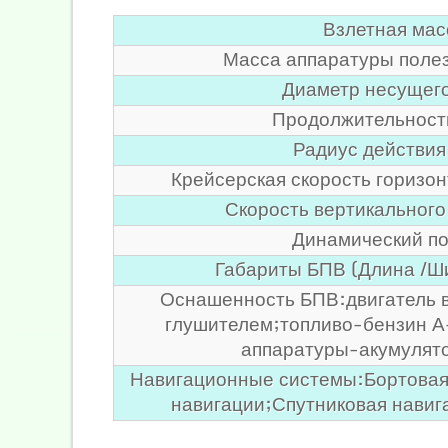
Взлетная масс
Масса аппаратуры полезн
Диаметр несущего
Продолжительность
Радиус действия
Крейсерская скорость горизон
Скорость вертикального
Динамический по
Габариты БПВ (Длина /Ш
Оснашенность БПВ:двигатель в
глушителем;топливо-бензин 
аппаратуры-акумулят
Навигационные системы:Бортовая
навигации;Спутниковая нави