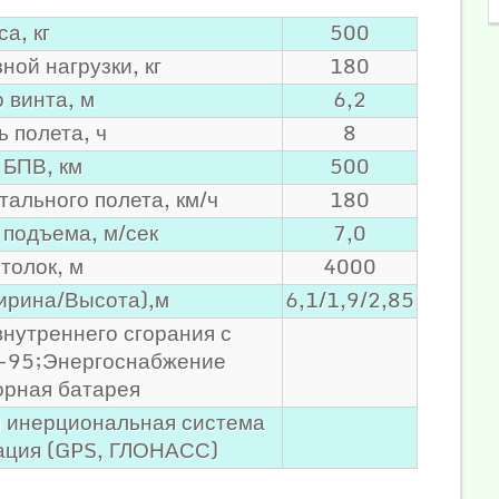
а, кг
500
ой нагрузки, кг
180
 винта, м
6,2
 полета, ч
8
 БПВ, км
500
тального полета, км/ч
180
 подъема, м/сек
7,0
толок, м
4000
ирина/Высота),м
6,1/1,9/2,85
нутреннего сгорания с
А-95;Энергоснабжение
орная батарея
 инерциональная система
гация (GPS, ГЛОНАСС)