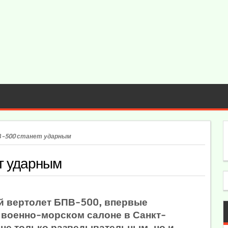
В-500 станет ударным
т ударным
 вертолет БПВ-500, впервые
военно-морском салоне в Санкт-
 не только разведывательным, но и