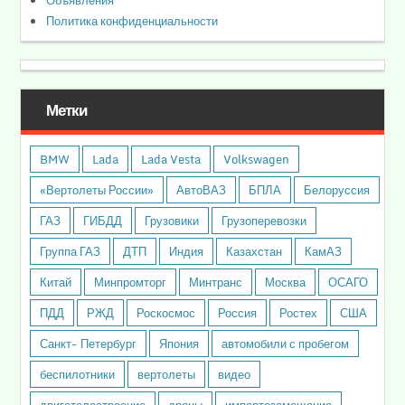
Объявления
Политика конфиденциальности
Метки
BMW
Lada
Lada Vesta
Volkswagen
«Вертолеты России»
АвтоВАЗ
БПЛА
Белоруссия
ГАЗ
ГИБДД
Грузовики
Грузоперевозки
Группа ГАЗ
ДТП
Индия
Казахстан
КамАЗ
Китай
Минпромторг
Минтранс
Москва
ОСАГО
ПДД
РЖД
Роскосмос
Россия
Ростех
США
Санкт- Петербург
Япония
автомобили с пробегом
беспилотники
вертолеты
видео