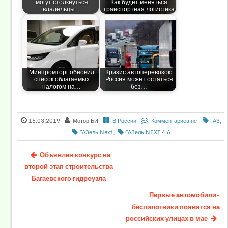
могут столкнуться
Как будет меняться
владельцы…
транспортная логистика
Минпромторг обновил
Кризис автоперевозок:
список облагаемых
Россия может остаться
налогом на…
без…
15.03.2019
Мотор БИ
В России
Комментариев нет
ГАЗ
,
ГАЗель Next
,
ГАЗель NEXT 4.6
Объявлен конкурс на
второй этап строительства
Багаевского гидроузла
Первые автомобили-
беспилотники появятся на
российских улицах в мае