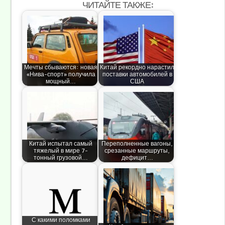
ЧИТАЙТЕ ТАКЖЕ:
Мечты сбываются: новая
Китай рекордно нарастил
«Нива-спорт» получила
поставки автомобилей в
мощный…
США
Китай испытал самый
Переполненные вагоны,
тяжелый в мире 7-
срезанные маршруты,
тонный грузовой…
дефицит…
С какими поломками