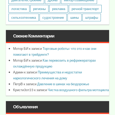
двигателестроение
дроны
импортозамещение
логистика
регионы
реклама
речной транспорт
сельхозтехника
судостроение
шины
штрафы
Свежие Комментарии
Мотор БИ
к записи
Торговые роботы: что это и как они
помогают в трейдинге?
Мотор БИ
к записи
Как перевозить в рефрижераторах
охлаждённую продукцию
Админ
к записи
Преимущества и недостатки
наркологического лечения на дому
ПетрВ
к записи
Давление в шинах на бездорожье
Кристи3от23
к записи
Чистка воздушного фильтра мотоцикла
Объявления