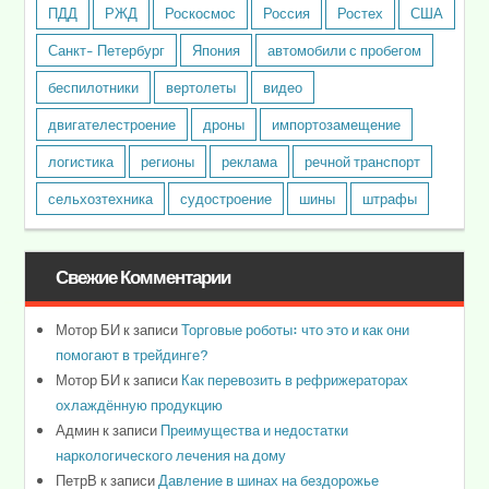
ПДД
РЖД
Роскосмос
Россия
Ростех
США
Санкт- Петербург
Япония
автомобили с пробегом
беспилотники
вертолеты
видео
двигателестроение
дроны
импортозамещение
логистика
регионы
реклама
речной транспорт
сельхозтехника
судостроение
шины
штрафы
Свежие Комментарии
Мотор БИ
к записи
Торговые роботы: что это и как они
помогают в трейдинге?
Мотор БИ
к записи
Как перевозить в рефрижераторах
охлаждённую продукцию
Админ
к записи
Преимущества и недостатки
наркологического лечения на дому
ПетрВ
к записи
Давление в шинах на бездорожье