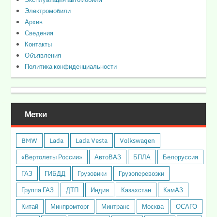
Электромобили
Архив
Сведения
Контакты
Объявления
Политика конфиденциальности
Метки
BMW
Lada
Lada Vesta
Volkswagen
«Вертолеты России»
АвтоВАЗ
БПЛА
Белоруссия
ГАЗ
ГИБДД
Грузовики
Грузоперевозки
Группа ГАЗ
ДТП
Индия
Казахстан
КамАЗ
Китай
Минпромторг
Минтранс
Москва
ОСАГО