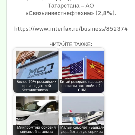
Татарстана — АО
«Связьинвестнефтехим» (2,8%).
https://www.interfax.ru/business/852374
ЧИТАЙТЕ ТАКЖЕ:
Более 70% российских
Китай рекордно нарастил
производителей
поставки автомобилей в
беспилотников…
США
Минпромторг обновил
Малый самолет «Байкал»
список облагаемых
доработают до серии за