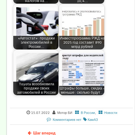
налогом на…
10,4…
«Автостат»: продажи
Инвестпрограмма РЖД на
электромобилей в
2025 год составит 890
России…
млрд рублей
Toyota возобновила
продажи своих
Штрафы больше, скидка —
автомобилей в России
меньше: сколько будут…
15.07.2022
Мотор БИ
В России
,
Новости
Комментариев нет
КамАЗ
Шаг вперед