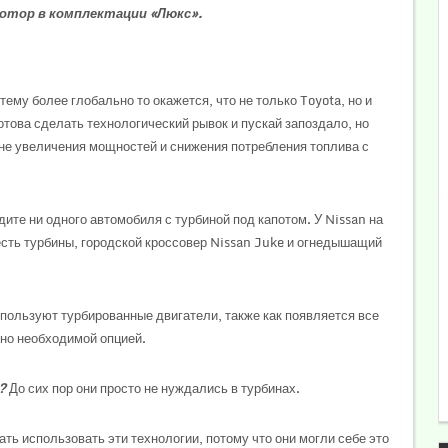
 мотор в комплектации «Люкс».
ему более глобально то окажется, что не только Toyota, но и
отова сделать технологический рывок и пускай запоздало, но
не увеличения мощностей и снижения потребления топлива с
ите ни одного автомобиля с турбиной под капотом. У Nissan на
сть турбины, городской кроссовер Nissan Juke и огнедышащий
пользуют турбированные двигатели, также как появляется все
нно необходимой опцией.
?
До сих пор они просто не нуждались в турбинах.
ть использовать эти технологии, потому что они могли себе это