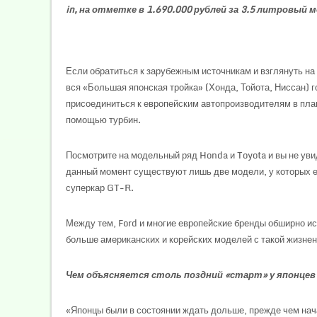
in, на отметке в 1.690.000 рублей за 3.5 литровый
Если обратиться к зарубежным источникам и взглянуть на т
вся «Большая японская тройка» (Хонда, Тойота, Ниссан) г
присоединиться к европейским автопроизводителям в пла
помощью турбин.
Посмотрите на модельный ряд Honda и Toyota и вы не увид
данный момент существуют лишь две модели, у которых е
суперкар GT-R.
Между тем, Ford и многие европейские бренды обширно ис
больше американских и корейских моделей с такой жизне
Чем объясняется столь поздний «старт» у японцев
«Японцы были в состоянии ждать дольше, прежде чем нача