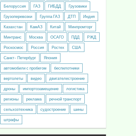
Белоруссия
ГАЗ
ГИБДД
Грузовики
Грузоперевозки
Группа ГАЗ
ДТП
Индия
Казахстан
КамАЗ
Китай
Минпромторг
Минтранс
Москва
ОСАГО
ПДД
РЖД
Роскосмос
Россия
Ростех
США
Санкт- Петербург
Япония
автомобили с пробегом
беспилотники
вертолеты
видео
двигателестроение
дроны
импортозамещение
логистика
регионы
реклама
речной транспорт
сельхозтехника
судостроение
шины
штрафы