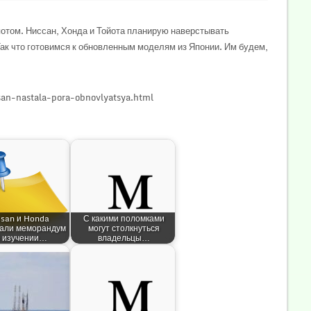
потом. Ниссан, Хонда и Тойота планирую наверстывать
к что готовимся к обновленным моделям из Японии. Им будем,
an-nastala-pora-obnovlyatsya.html
ssan и Honda
С какими поломками
али меморандум
могут столкнуться
 изучении…
владельцы…