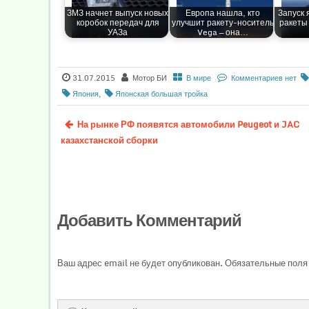
ЗМЗ начнет выпуск новых
Европа нашла, кто
Запуск 
коробок передач для
улучшит ракету-носитель
ракеты
УАЗа
Vega — она…
31.07.2015
Мотор БИ
В мире
Комментариев нет
Япония
,
Японская большая тройка
На рынке РФ появятся автомобили Peugeot и JAC
казахстанской сборки
Добавить Комментарий
Ваш адрес email не будет опубликован.
Обязательные поля