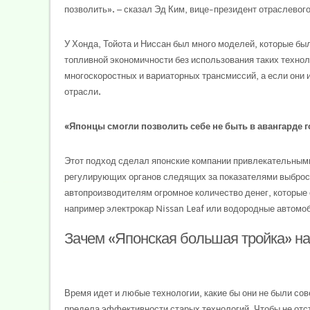
позволить». — сказал Эд Ким, вице-президент отраслевого
У Хонда, Тойота и Ниссан был много моделей, которые был
топливной экономичности без использования таких технол
многоскоростных и вариаторных трансмиссий, а если они и
отрасли.
«Японцы смогли позволить себе не быть в авангарде г
Этот подход сделал японские компании привлекательными
регулирующих органов следящих за показателями выбросо
автопроизводителям огромное количество денег, которые 
например электрокар Nissan Leaf или водородные автомоб
Зачем «Японская большая тройка» на
Время идет и любые технологии, какие бы они не были с
предела эффективности старых технологий. Чтобы не отст