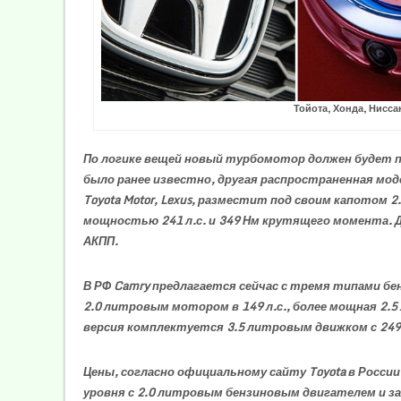
Тойота, Хонда, Нисса
По логике вещей новый турбомотор должен будет 
было ранее известно, другая распространенная мод
Toyota Motor, Lexus, разместит под своим капото
мощностью 241 л.с. и 349 Нм крутящего момента. 
АКПП.
В РФ Camry предлагается сейчас с тремя типами б
2.0 литровым мотором в 149 л.с., более мощная 2.5
версия комплектуется 3.5 литровым движком с 249 
Цены, согласно официальному сайту Toyota в России
уровня с 2.0 литровым бензиновым двигателем и за