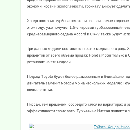
экономичности и экологичности, тройка планирует сделат
Хонда поставит турбонагнетатели на свои самые ходовые 
этом году, уже получил 1,5-литровый турбированный че
среднеразмерного седана Accord и CR-V также будут испо
Три данные модели составляют костяк модельного ряда Хо
процентов от всего объема продаж Honda Motor только в 
установят на эти модели.
Подход Toyota будет более размеренным в ближайшие го
двигатель заменит моторы V6 на нескольких моделях Toyo
начале статьи.
Ниссан, тем временем, сосредоточился на вариаторах и 
эффективности своих авто. Турбины на Ниссан появятся п