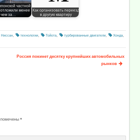
японской частной
 отложили менее
Как организовать переезд
чем за…
в другую квартиру
Ниссан
,
технологии
,
Тойота
,
турбированные двигатели
,
Хонда
,
Россия покинет десятку крупнейших автомобильных
рынков
 помечены
*