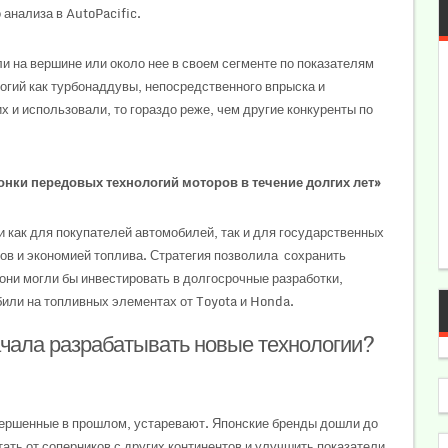
 анализа в AutoPacific.
и на вершине или около нее в своем сегменте по показателям
огий как турбонаддувы, непосредственного впрыска и
х и использовали, то гораздо реже, чем другие конкуренты по
онки передовых технологий моторов в течение долгих лет»
 как для покупателей автомобилей, так и для государственных
в и экономией топлива. Стратегия позволила сохранить
они могли бы инвестировать в долгосрочные разработки,
или на топливных элементах от Toyota и Honda.
чала разрабатывать новые технологии?
овершенные в прошлом, устаревают. Японские бренды дошли до
ать от соперников с других континентов и улучшить показатели