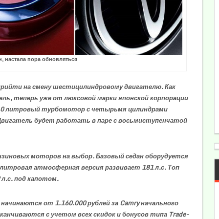
н, настала пора обновляться
прийти на смену шестицилиндровому двигателю. Как
ель, теперь уже от люксовой марки японской корпорации
м 2.0 литровый турбомотор с четырьмя цилиндрами
Двигатель будет работать в паре с восьмиступенчатой
ензиновых моторов на выбор. Базовый седан оборудуется
 литровая атмосферная версия развивает 181 л.с. Топ
л.с. под капотом.
 начинаются от 1.160.000 рублей за Camry начального
канчиваются с учетом всех скидок и бонусов типа Trade-