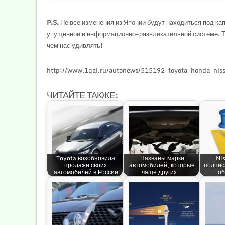
P.S.
Не все изменения из Японии будут находиться под ка
упущенное в информационно-развлекательной системе. Та
чем нас удивлять!
http://www.1gai.ru/autonews/515192-toyota-honda-niss
ЧИТАЙТЕ ТАКЖЕ:
Toyota возобновила
Названы марки
Ni
продажи своих
автомобилей, которые
подпис
автомобилей в России
чаще других…
об