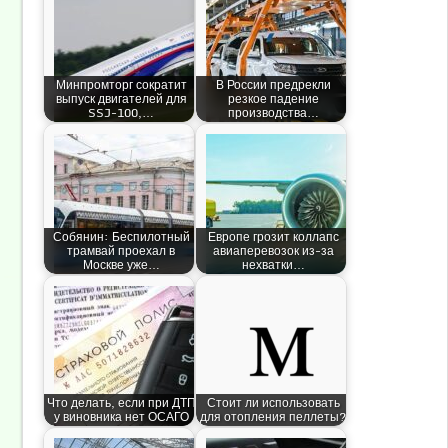
Минпромторг сократит
В России предрекли
выпуск двигателей для
резкое падение
SSJ-100,…
производства…
Собянин: Беспилотный
Европе грозит коллапс
трамвай проехал в
авиаперевозок из-за
Москве уже…
нехватки…
Что делать, если при ДТП
Стоит ли использовать
у виновника нет ОСАГО
для отопления пеллеты?