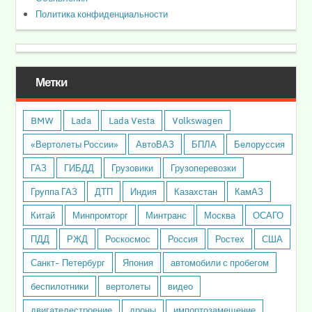
Политика конфиденциальности
Метки
BMW
Lada
Lada Vesta
Volkswagen
«Вертолеты России»
АвтоВАЗ
БПЛА
Белоруссия
ГАЗ
ГИБДД
Грузовики
Грузоперевозки
Группа ГАЗ
ДТП
Индия
Казахстан
КамАЗ
Китай
Минпромторг
Минтранс
Москва
ОСАГО
ПДД
РЖД
Роскосмос
Россия
Ростех
США
Санкт- Петербург
Япония
автомобили с пробегом
беспилотники
вертолеты
видео
двигателестроение
дроны
импортозамещение