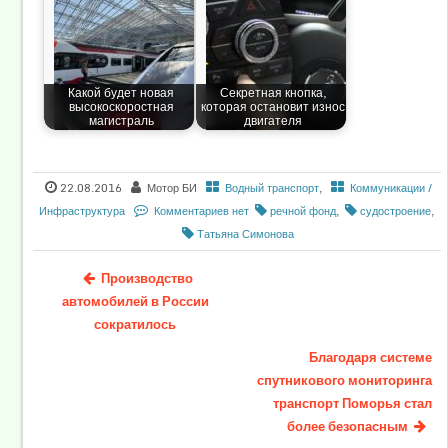
Какой будет новая
Секретная кнопка,
высокоскоростная
которая остановит износ
магистраль
двигателя
22.08.2016
Мотор БИ
Водный транспорт
,
Коммуникации /
Инфраструктура
Комментариев нет
речной фонд
,
судостроение
,
Татьяна Симонова
Производство
автомобилей в России
сократилось
Благодаря системе
спутникового мониторинга
транспорт Поморья стал
более безопасным