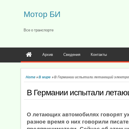
Мотор БИ
Все о транспорте
Архив
Сведения
Контакты
Home
»
В мире
»
В Германии испытали летающий электр
В Германии испытали летаю
О летающих автомобилях говорят уже
разное время о них говорили писат
предприниматели. Сейчас об этом не