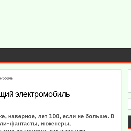
омобиль
щий электромобиль
, наверное, лет 100, если не больше. В
ели-фантасты, инженеры,
 только говорят, эта идея уже