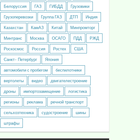
Белоруссия
ГАЗ
ГИБДД
Грузовики
Грузоперевозки
Группа ГАЗ
ДТП
Индия
Казахстан
КамАЗ
Китай
Минпромторг
Минтранс
Москва
ОСАГО
ПДД
РЖД
Роскосмос
Россия
Ростех
США
Санкт- Петербург
Япония
автомобили с пробегом
беспилотники
вертолеты
видео
двигателестроение
дроны
импортозамещение
логистика
регионы
реклама
речной транспорт
сельхозтехника
судостроение
шины
штрафы