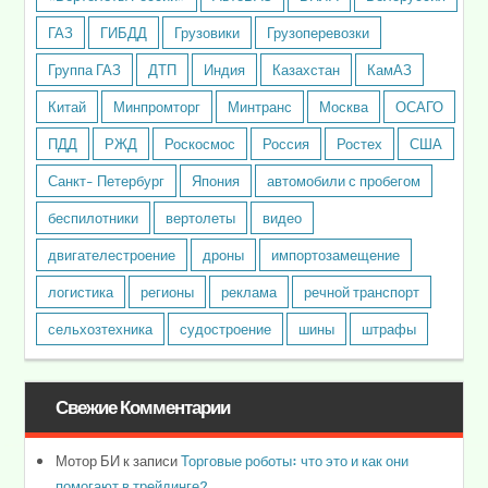
ГАЗ
ГИБДД
Грузовики
Грузоперевозки
Группа ГАЗ
ДТП
Индия
Казахстан
КамАЗ
Китай
Минпромторг
Минтранс
Москва
ОСАГО
ПДД
РЖД
Роскосмос
Россия
Ростех
США
Санкт- Петербург
Япония
автомобили с пробегом
беспилотники
вертолеты
видео
двигателестроение
дроны
импортозамещение
логистика
регионы
реклама
речной транспорт
сельхозтехника
судостроение
шины
штрафы
Свежие Комментарии
Мотор БИ
к записи
Торговые роботы: что это и как они
помогают в трейдинге?