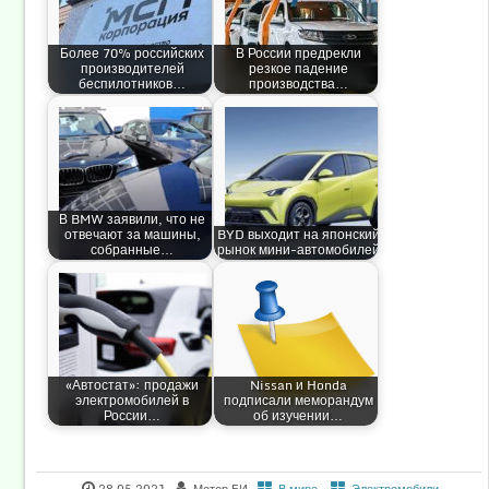
Более 70% российских
В России предрекли
производителей
резкое падение
беспилотников…
производства…
В BMW заявили, что не
отвечают за машины,
BYD выходит на японский
собранные…
рынок мини-автомобилей
«Автостат»: продажи
Nissan и Honda
электромобилей в
подписали меморандум
России…
об изучении…
28.05.2021
Мотор БИ
В мире
,
Электромобили