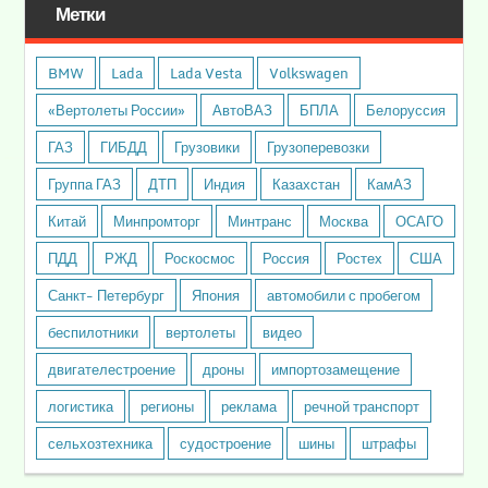
Метки
BMW
Lada
Lada Vesta
Volkswagen
«Вертолеты России»
АвтоВАЗ
БПЛА
Белоруссия
ГАЗ
ГИБДД
Грузовики
Грузоперевозки
Группа ГАЗ
ДТП
Индия
Казахстан
КамАЗ
Китай
Минпромторг
Минтранс
Москва
ОСАГО
ПДД
РЖД
Роскосмос
Россия
Ростех
США
Санкт- Петербург
Япония
автомобили с пробегом
беспилотники
вертолеты
видео
двигателестроение
дроны
импортозамещение
логистика
регионы
реклама
речной транспорт
сельхозтехника
судостроение
шины
штрафы