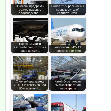
В России предрекли
Более 70% российских
резкое падение
производителей
производства…
беспилотников…
Названы марки
автомобилей, которые
Российский МС-21
чаще других…
переживет Boeing
С конвейера завода
Какой будет новая
«LADA Ижевск» сошел
высокоскоростная
50-тысячный…
магистраль