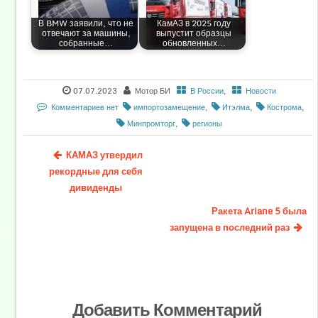
В BMW заявили, что не
КамАЗ в 2025 году
отвечают за машины,
выпустит образцы
собранные…
обновленных…
07.07.2023
Мотор БИ
В России
,
Новости
Комментариев нет
импортозамещение
,
Итэлма
,
Кострома
,
Минпромторг
,
регионы
КАМАЗ утвердил
рекордные для себя
дивиденды
Ракета Ariane 5 была
запущена в последний раз
Добавить Комментарий