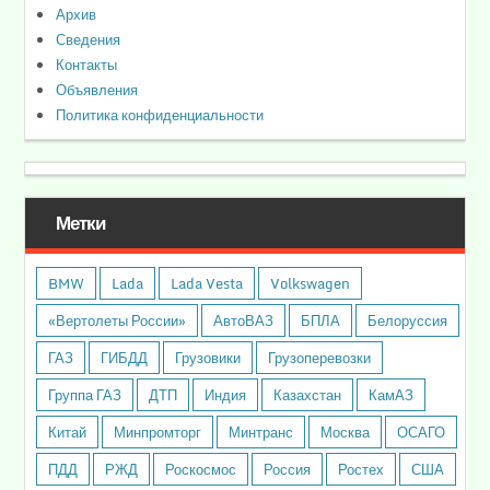
Архив
Сведения
Контакты
Объявления
Политика конфиденциальности
Метки
BMW
Lada
Lada Vesta
Volkswagen
«Вертолеты России»
АвтоВАЗ
БПЛА
Белоруссия
ГАЗ
ГИБДД
Грузовики
Грузоперевозки
Группа ГАЗ
ДТП
Индия
Казахстан
КамАЗ
Китай
Минпромторг
Минтранс
Москва
ОСАГО
ПДД
РЖД
Роскосмос
Россия
Ростех
США