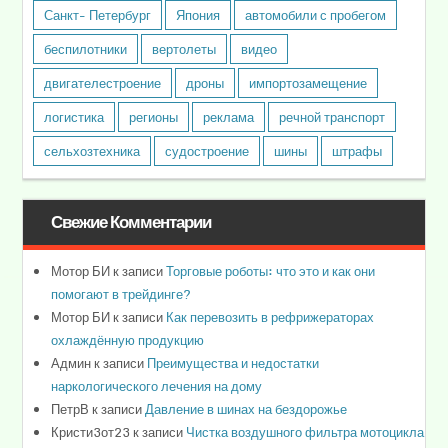
Санкт- Петербург
Япония
автомобили с пробегом
беспилотники
вертолеты
видео
двигателестроение
дроны
импортозамещение
логистика
регионы
реклама
речной транспорт
сельхозтехника
судостроение
шины
штрафы
Свежие Комментарии
Мотор БИ
к записи
Торговые роботы: что это и как они
помогают в трейдинге?
Мотор БИ
к записи
Как перевозить в рефрижераторах
охлаждённую продукцию
Админ
к записи
Преимущества и недостатки
наркологического лечения на дому
ПетрВ
к записи
Давление в шинах на бездорожье
Кристи3от23
к записи
Чистка воздушного фильтра мотоцикла