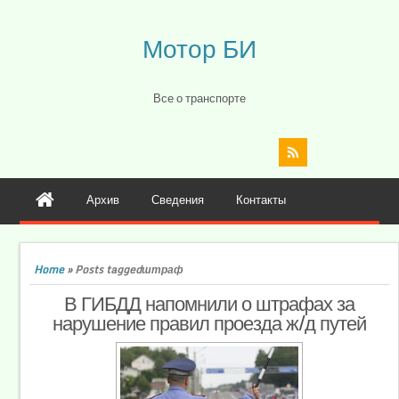
Мотор БИ
Все о транспорте
Архив
Сведения
Контакты
Home
»
Posts taggedштраф
В ГИБДД напомнили о штрафах за
нарушение правил проезда ж/д путей