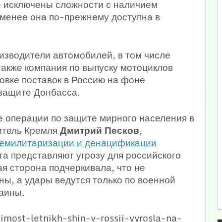
не исключены сложности с наличием
 менее она по-прежнему доступна в
изводители автомобилей, в том числе
 также компания по выпуску мотоциклов
овке поставок в Россию на фоне
защите Донбасса.
 операции по защите мирного населения в
витель Кремля
Дмитрий Песков
,
емилитаризации и денацификации
кта представляют угрозу для российского
ая сторона подчеркивала, что не
ы, а удары ведутся только по военной
аины.
imost-letnikh-shin-v-rossii-vyrosla-na-