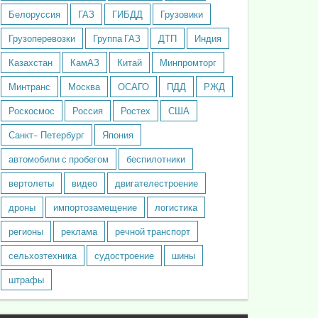
Белоруссия
ГАЗ
ГИБДД
Грузовики
Грузоперевозки
Группа ГАЗ
ДТП
Индия
Казахстан
КамАЗ
Китай
Минпромторг
Минтранс
Москва
ОСАГО
ПДД
РЖД
Роскосмос
Россия
Ростех
США
Санкт- Петербург
Япония
автомобили с пробегом
беспилотники
вертолеты
видео
двигателестроение
дроны
импортозамещение
логистика
регионы
реклама
речной транспорт
сельхозтехника
судостроение
шины
штрафы