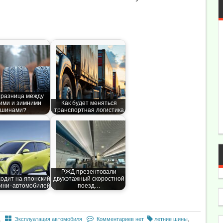
 разница между
ими и зимними
Как будет меняться
шинами?
транспортная логистика
РЖД презентовали
одит на японский
двухэтажный скоростной
ини-автомобилей
поезд…
,
Эксплуатация автомобиля
Комментариев нет
летние шины
,