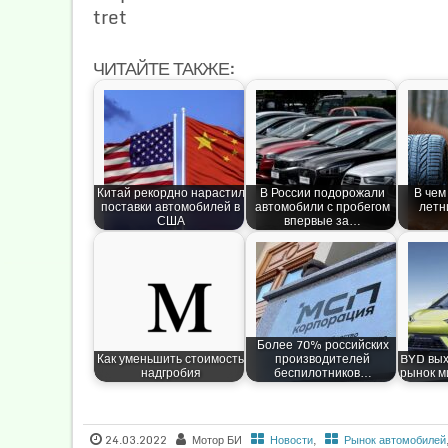
tret
ЧИТАЙТЕ ТАКЖЕ:
Китай рекордно нарастил
В России подорожали
В чем
поставки автомобилей в
автомобили с пробегом
летн
США
впервые за…
Более 70% российских
Как уменьшить стоимость
производителей
BYD вых
надгробия
беспилотников…
рынок м
24.03.2022
Мотор БИ
Новости
,
Рынок автомобилей