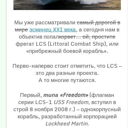
Мы уже рассматривали
самый дорогой в
мире
эсминец XXI века
, а сегодня нам в
объектив попал
корвет… ой, простите
фрегат LCS (Littoral Combat Ship), или
«прибрежный боевой корабль».
Перво-наперво стоит отметить, что LCS —
это два разные проекта.
А то многие путаются.
Первый,
типа «Freedom»
(флагман
серии LCS-1
USS Freedom
, вступил в
строй 8 ноября 2008 г.) — однокорпусный
корабль, разработанный корпорацией
Lockheed Martin
.