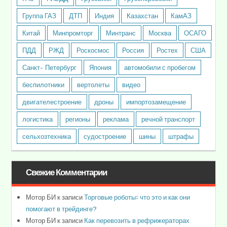
Группа ГАЗ
ДТП
Индия
Казахстан
КамАЗ
Китай
Минпромторг
Минтранс
Москва
ОСАГО
ПДД
РЖД
Роскосмос
Россия
Ростех
США
Санкт- Петербург
Япония
автомобили с пробегом
беспилотники
вертолеты
видео
двигателестроение
дроны
импортозамещение
логистика
регионы
реклама
речной транспорт
сельхозтехника
судостроение
шины
штрафы
Свежие Комментарии
Мотор БИ
к записи
Торговые роботы: что это и как они
помогают в трейдинге?
Мотор БИ
к записи
Как перевозить в рефрижераторах