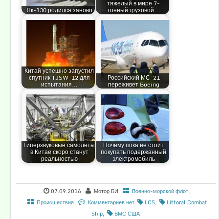
тяжелый в мире 7-
Як-130 родился заново
тонный грузовой…
Китай успешно запустил
спутник TJSW-12 для
Российский МС-21
испытания…
переживет Boeing
Гиперзвуковые самолеты
Почему пока не стоит
в Китае скоро станут
покупать подержанный
реальностью
электромобиль
07.09.2016
Мотор БИ
Военно-морской флот
,
Происшествия
Комментариев нет
LCS
,
Littoral Combat
Ship
,
ВМС США