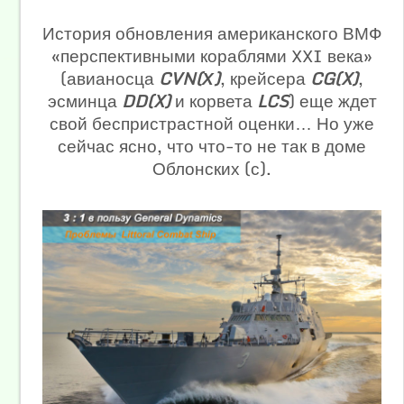
История обновления американского ВМФ
«перспективными кораблями XXI века»
(авианосца
CVN(Х)
, крейсера
CG(X)
,
эсминца
DD(X)
и корвета
LCS
) еще ждет
свой беспристрастной оценки… Но уже
сейчас ясно, что что-то не так в доме
Облонских (с).