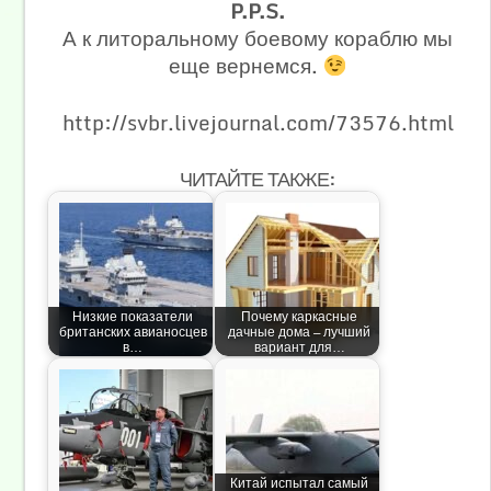
P.P.S.
А к литоральному боевому кораблю мы
еще вернемся.
http://svbr.livejournal.com/73576.html
ЧИТАЙТЕ ТАКЖЕ:
Низкие показатели
Почему каркасные
британских авианосцев
дачные дома — лучший
в…
вариант для…
Китай испытал самый