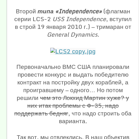
Второй
типа «Independence»
(флагман
серии LCS-2
USS Independence
, вступил
в строй 19 января 2010 г.) — тримаран от
General Dynamics
.
Первоначально ВМС США планировали
провести конкурс и выдать победителю
контракт на постройку двух кораблей, а
проигравшему — одного… Но потом
решили
чем это Локхид Мартин хуже? у
них итак проблемы с Ф-35, надо
поддержать бедняг
, что надо строить оба
варианта.
Так вот, мы отвлеклись. В наш объектив